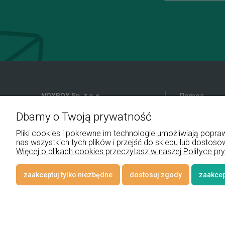
NOXBOX Sp. z o.o.
Pomoc
Dbamy o Twoją prywatność
ul. Podhalańska 9
Reklamacje i 
41-907 Bytom
Pliki do pobra
Pliki cookies i pokrewne im technologie umożliwiają pop
Regulamin
nas wszystkich tych plików i przejść do sklepu lub dostoso
+48 534 555 344
Więcej o plikach cookies przeczytasz w naszej Polityce pr
sklep@noxbox.pl
zaakceptuj tylko niezbędne
dostosuj zgody
zaakcep
© 2026 www.lampynox.pl | Projekt graficzny artorange studio