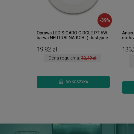
-
39
%
Oprawa LED SIGARO CIRCLE PT 6W
Anais
barwa NEUTRALNA KOBI ( dostępne
stoło
3 szt. )
dostęp
19,82 zł
133,
Cena regularna:
32,49 zł
DO KOSZYKA