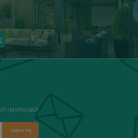
s
ach i promocjach
zapisz się