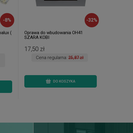
-
8
%
-
32
%
alux (
Oprawa do wbudowania OH41
SZARA KOBI
17,50 zł
Cena regularna:
25,87 zł
DO KOSZYKA