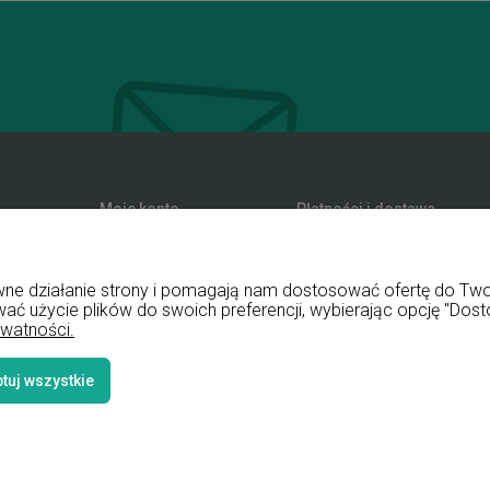
Moje konto
Płatności i dostawa
zwroty
Twoje zamówienia
Formy płatności
nia
Ustawienia konta
Koszty dostawy
rawne działanie strony i pomagają nam dostosować ofertę do T
Przechowalnia
Czas realizacji zamówienia
wać użycie plików do swoich preferencji, wybierając opcję "Dost
ywatności.
tuj wszystkie
Styl graficz