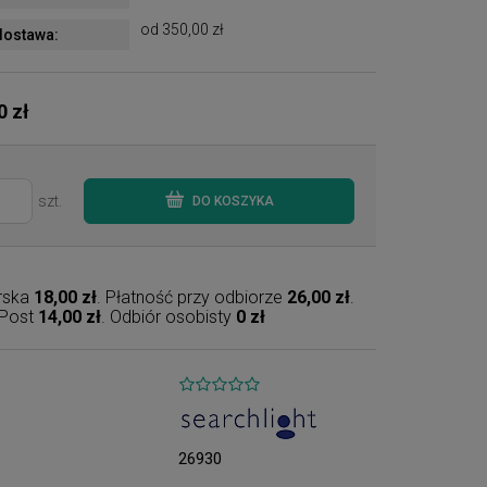
od 350,00 zł
ostawa:
0 zł
szt.
DO KOSZYKA
erska
18,00 zł
. Płatność przy odbiorze
26,00 zł
.
nPost
14,00 zł
. Odbiór osobisty
0 zł
26930