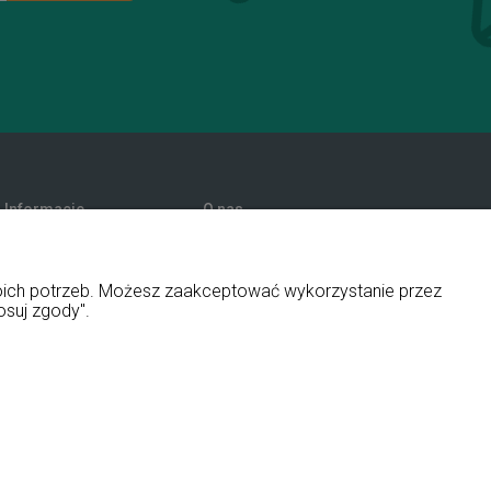
Informacje
O nas
Promocje
Kontakt i dane firmy
Polityka prywatności
Blog
woich potrzeb. Możesz zaakceptować wykorzystanie przez
O firmie
osuj zgody".
ny i aplikacje ShopGadget.pl
Sklep internetowy Shoper Premium