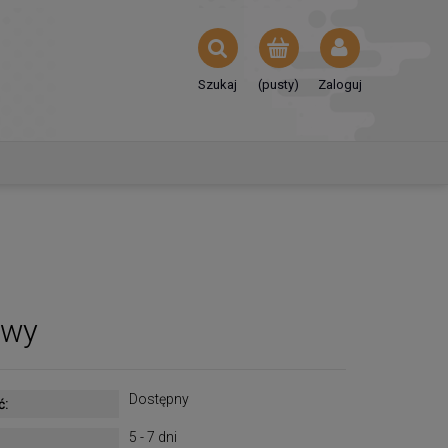
Szukaj
(pusty)
Zaloguj
owy
Dostępny
ć:
5 - 7 dni