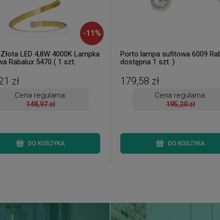
-
11
%
 Złota LED 4,8W 4000K Lampka
Porto lampa sufitowa 6009 Rab
wa Rabalux 5470 ( 1 szt.
dostępna 1 szt. )
na od ręki. Wysyłka 24 h. )
21 zł
179,58 zł
Cena regularna:
Cena regularna:
148,97 zł
195,20 zł
DO KOSZYKA
DO KOSZYKA