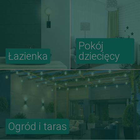
Pokój
Łazienka
dziecięcy
Ogród i taras