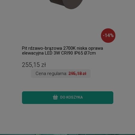
-
14
%
Pit rdzawo-brązowa 2700K niska oprawa
POMP
elewacyjna LED 3W CRI90 IP65 Ø7cm
6500
255,15 zł
648
Cena regularna:
295,18 zł
DO KOSZYKA