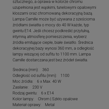
sztucznego, a oprawa w kolorze chromu
uzupełniona jest wąskimi, tunelowymi opalowymi
kloszami oraz chromowaną dekoracyjną bazą.
Lampa Camille może być używana z sześcioma
źródłami światła o mocy do 40 W każde, typ
gwintu E14. Jeśli chcesz podkreślić przytulną,
intymną atmosferę pomieszczenia, wybierz
źródła emitujące ciepłe, białe światło. Średnica
dekoracyjnej bazy wynosi 360 mm, a odległość
lampy wiszącej od sufitu to 1100 mm. Lampa
Camille dostarczana jest bez źródeł światła.
Średnica (mm): 360
Odległość od sufitu (mm): 1100
Moc źródła: 6 x Max. 40 W
Zasilanie: 230 V
Rodzaj gwintu: 6 x E14
Kolor lampy: Chrom | Szkło opalowe
Materiał oprawy: Metal