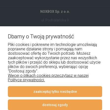
NOXBOX Sp. z o.o.
ul. Podhalańska 9
41-907 Bytom
Dbamy o Twoją prywatność
+48 534 555 344
Pliki cookies i pokrewne im technologie umożliwiają
sklep@noxbox.pl
poprawne działanie strony i pomagają nam
dostosować ofertę do Twoich potrzeb. Możesz
zaakceptować wykorzystanie przez nas wszystkich
Pomoc
tych plików i przejść do sklepu lub dostosować użycie
plików do swoich preferencji, wybierając opcję
Moje konto
"Dostosuj zgody".
Więcej o plikach cookies przeczytasz w naszej
Polityce prywatności.
Płatności i dostawa
Informacje
zaakceptuj tylko niezbędne
O nas
dostosuj zgody