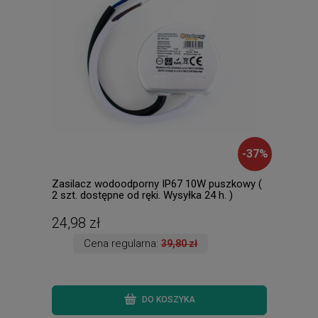
-
37
%
Zasilacz wodoodporny IP67 10W puszkowy (
Dusa
2 szt. dostępne od ręki. Wysyłka 24 h. )
dost
24,98 zł
145
Cena regularna:
39,80 zł
DO KOSZYKA