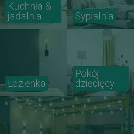
Kuchnia &
jadalnia
Sypialnia
Pokój
Łazienka
dziecięcy