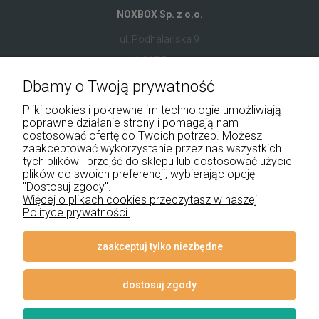
NOXBOX Sp. z o.o.
ul. Podhalańska 9
41-907 Bytom
Dbamy o Twoją prywatność
+48 534 555 344
Pliki cookies i pokrewne im technologie umożliwiają
sklep@noxbox.pl
poprawne działanie strony i pomagają nam
dostosować ofertę do Twoich potrzeb. Możesz
zaakceptować wykorzystanie przez nas wszystkich
Pomoc
tych plików i przejść do sklepu lub dostosować użycie
plików do swoich preferencji, wybierając opcję
"Dostosuj zgody".
Moje konto
Więcej o plikach cookies przeczytasz w naszej
Polityce prywatności.
Płatności i dostawa
Informacje
zaakceptuj tylko niezbędne
O nas
dostosuj zgody