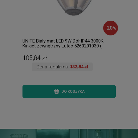
-
20
%
UNITE Biały mat LED 9W Dół IP44 3000K
Sori
Kinkiet zewnętrzny Lutec 5260201030 (
sufi
dostępna 1szt. )
ręki.
105,84 zł
328
Cena regularna:
132,84 zł
DO KOSZYKA