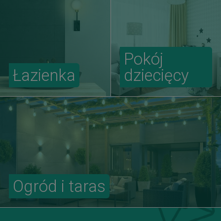
Pokój
Łazienka
dziecięcy
Ogród i taras