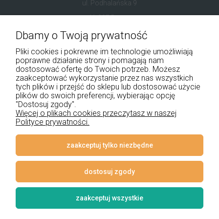
ul. Podhalańska 9
41-907 Bytom
Dbamy o Twoją prywatność
+48 534 555 344
Pliki cookies i pokrewne im technologie umożliwiają
sklep@noxbox.pl
poprawne działanie strony i pomagają nam
dostosować ofertę do Twoich potrzeb. Możesz
zaakceptować wykorzystanie przez nas wszystkich
Pomoc
tych plików i przejść do sklepu lub dostosować użycie
plików do swoich preferencji, wybierając opcję
Moje konto
"Dostosuj zgody".
Więcej o plikach cookies przeczytasz w naszej
Polityce prywatności.
Płatności i dostawa
Informacje
zaakceptuj tylko niezbędne
O nas
dostosuj zgody
zaakceptuj wszystkie