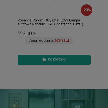
-
23
%
Rosanna Chrom | Kryształ 5xG9 Lampa
Greg
sufitowa Rabalux 3570 ( dostępna 1 szt. )
pods
od r
523,00 zł
59,
Cena regularna:
679,22 zł
DO KOSZYKA