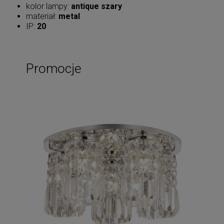
kolor lampy:
antique szary
materiał:
metal
IP:
20
Promocje