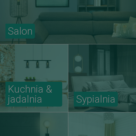
Salon
Kuchnia &
jadalnia
Sypialnia