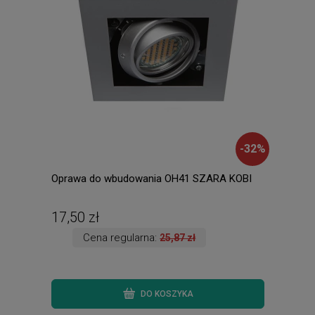
-
32
%
Oprawa do wbudowania OH41 SZARA KOBI
Amad
ście
ręki.
17,50 zł
135
Cena regularna:
25,87 zł
DO KOSZYKA