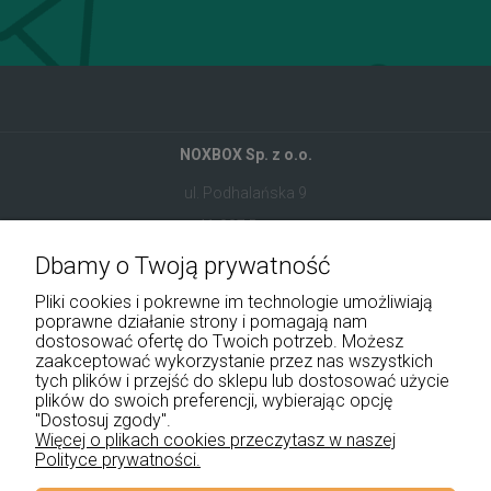
NOXBOX Sp. z o.o.
ul. Podhalańska 9
41-907 Bytom
Dbamy o Twoją prywatność
+48 534 555 344
Pliki cookies i pokrewne im technologie umożliwiają
sklep@noxbox.pl
poprawne działanie strony i pomagają nam
dostosować ofertę do Twoich potrzeb. Możesz
zaakceptować wykorzystanie przez nas wszystkich
Pomoc
tych plików i przejść do sklepu lub dostosować użycie
plików do swoich preferencji, wybierając opcję
"Dostosuj zgody".
Moje konto
Więcej o plikach cookies przeczytasz w naszej
Polityce prywatności.
Płatności i dostawa