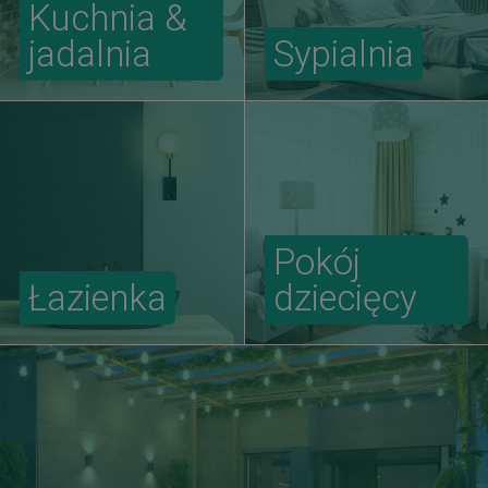
Kuchnia &
jadalnia
Sypialnia
Pokój
Łazienka
dziecięcy