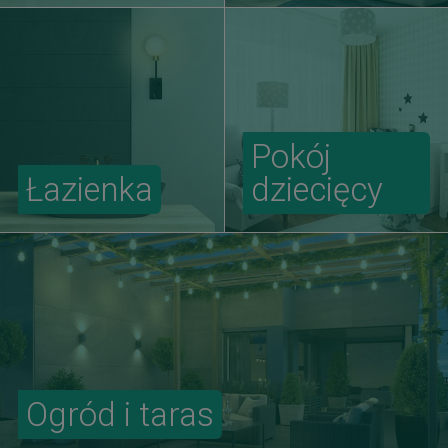
Pokój
Łazienka
dziecięcy
Ogród i taras