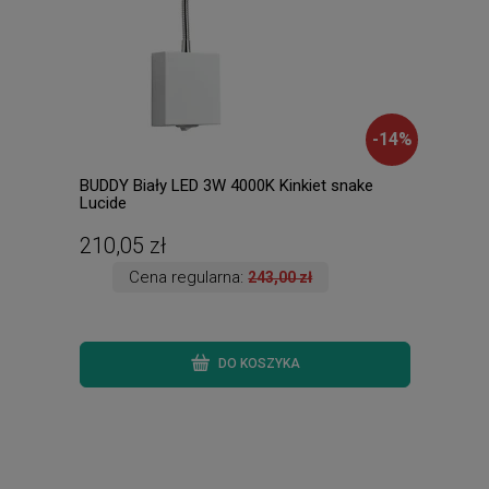
-
14
%
BUDDY Biały LED 3W 4000K Kinkiet snake
BRAS
Lucide
4340
210,05 zł
161
Cena regularna:
243,00 zł
DO KOSZYKA