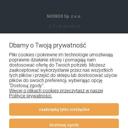
NOXBOX Sp. z o.o.
ul. Podhalańska 9
41-907 Bytom
Dbamy o Twoją prywatność
+48 534 555 344
Pliki cookies i pokrewne im technologie umożliwiają
sklep@noxbox.pl
poprawne działanie strony i pomagają nam
dostosować ofertę do Twoich potrzeb. Możesz
zaakceptować wykorzystanie przez nas wszystkich
Pomoc
tych plików i przejść do sklepu lub dostosować użycie
plików do swoich preferencji, wybierając opcję
Moje konto
"Dostosuj zgody".
Więcej o plikach cookies przeczytasz w naszej
Polityce prywatności.
Płatności i dostawa
Informacje
zaakceptuj tylko niezbędne
O nas
dostosuj zgody