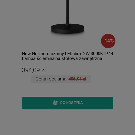
-
14
%
New Northern czarny LED dim. 2W 3000K IP44
MAR
Lampa ściemnialna stołowa zewnętrzna
Trio
394,09 zł
294
Cena regularna:
455,91 zł
DO KOSZYKA