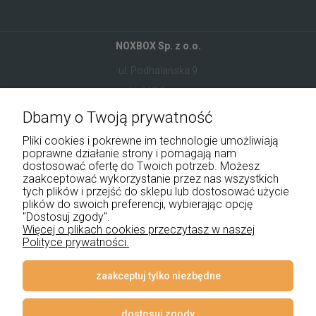
NOXBOX Sp. z o.o.
ul. Podhalańska 9
41-907 Bytom
Dbamy o Twoją prywatność
+48 534 555 344
Pliki cookies i pokrewne im technologie umożliwiają
sklep@noxbox.pl
poprawne działanie strony i pomagają nam
dostosować ofertę do Twoich potrzeb. Możesz
zaakceptować wykorzystanie przez nas wszystkich
Pomoc
tych plików i przejść do sklepu lub dostosować użycie
plików do swoich preferencji, wybierając opcję
Moje konto
"Dostosuj zgody".
Więcej o plikach cookies przeczytasz w naszej
Polityce prywatności.
Płatności i dostawa
Informacje
zaakceptuj tylko niezbędne
O nas
dostosuj zgody