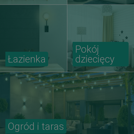
Pokój
Łazienka
dziecięcy
Ogród i taras