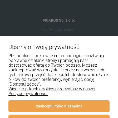
NOXBOX Sp. z o.o.
ul. Podhalańska 9
41-907 Bytom
Dbamy o Twoją prywatność
+48 534 555 344
Pliki cookies i pokrewne im technologie umożliwiają
sklep@noxbox.pl
poprawne działanie strony i pomagają nam
dostosować ofertę do Twoich potrzeb. Możesz
zaakceptować wykorzystanie przez nas wszystkich
Pomoc
tych plików i przejść do sklepu lub dostosować użycie
plików do swoich preferencji, wybierając opcję
Moje konto
"Dostosuj zgody".
Więcej o plikach cookies przeczytasz w naszej
Polityce prywatności.
Płatności i dostawa
Informacje
zaakceptuj tylko niezbędne
O nas