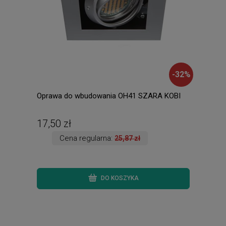
-
32
%
Oprawa do wbudowania OH41 SZARA KOBI
Amad
ście
ręki.
17,50 zł
135
Cena regularna:
25,87 zł
DO KOSZYKA