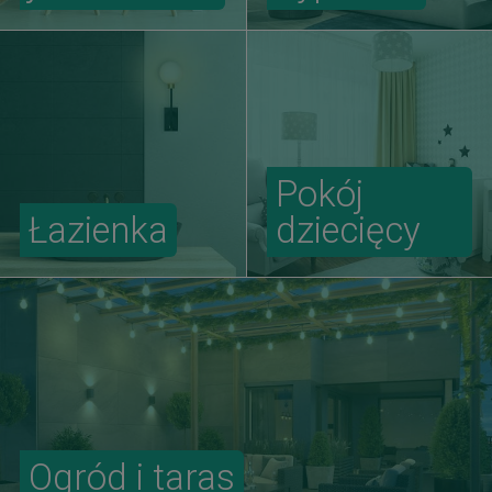
Pokój
Łazienka
dziecięcy
Ogród i taras