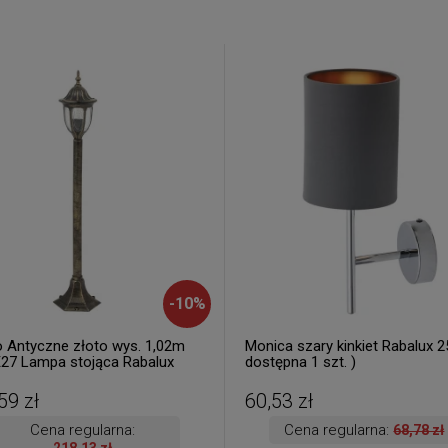
-
10
%
o Antyczne złoto wys. 1,02m
Monica szary kinkiet Rabalux 2
E27 Lampa stojąca Rabalux
dostępna 1 szt. )
 3 szt. dostępne od ręki.
a 24 h. )
59 zł
60,53 zł
Cena regularna:
Cena regularna:
68,78 zł