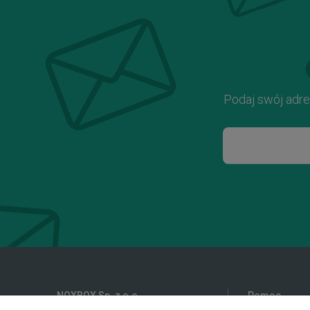
Podaj swój adre
NOXBOX Sp. z o.o.
Pomoc