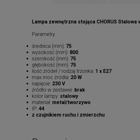
Lampa zewnętrzna stojąca CHORUS Stalowa wy
Parametry
średnica (mm):
75
wysokość (mm):
800
szerokość (mm):
75
głębokość (mm):
75
ilość źródeł / rodzaj trzonka:
1 x E27
max moc źródła:
20 W
napięcie:
230 V
źródło w zestawie:
brak
kolor lampy:
stalowy
materiał:
metal/tworzywo
IP:
44
z czujnikiem ruchu i zmierzchu