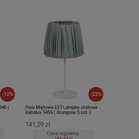
-
12
%
-
22
%
540 (
Pixie Miętowa E27 Lampka stołowa
Rabalux 5455 ( dostępne 5 szt. )
141,29 zł
Cena regularna: