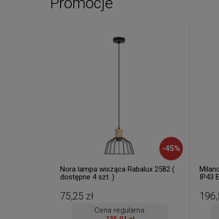
Promocje
-
45
%
Nora lampa wisząca Rabalux 2582 (
Milan
dostępne 4 szt. )
IP43 
8375 (
Wysyłk
75,25 zł
196,
Cena regularna: