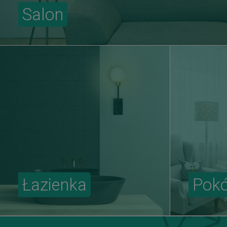
Salon
Łazienka
Pokó