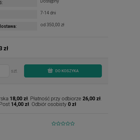
Dostępny
ć:
7-14 dni
od 350,00 zł
ostawa:
3 zł
szt.
DO KOSZYKA
erska
18,00 zł
. Płatność przy odbiorze
26,00 zł
.
nPost
14,00 zł
. Odbiór osobisty
0 zł