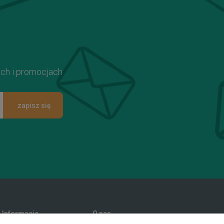
ach i promocjach
zapisz się
Informacje
O nas