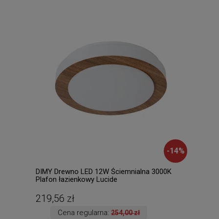
-
14
%
DIMY Drewno LED 12W Ściemnialna 3000K
BODI
Plafon łazienkowy Lucide
Luci
219,56 zł
135
Cena regularna:
254,00 zł