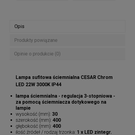
Opis
Produkty powiązane
Opinie o produkcie (0)
Lampa sufitowa ściemnialna CESAR Chrom
LED 22W 3000K IP44
lampa ściemnialna - regulacja 3-stopniowa -
za pomocą ściemniacza dotykowego na
lampie
wysokość (mm):
30
szerokość (mm):
400
głębokość (mm):
400
ilość źródeł / rodzaj trzonka:
1 x LED zintegr.