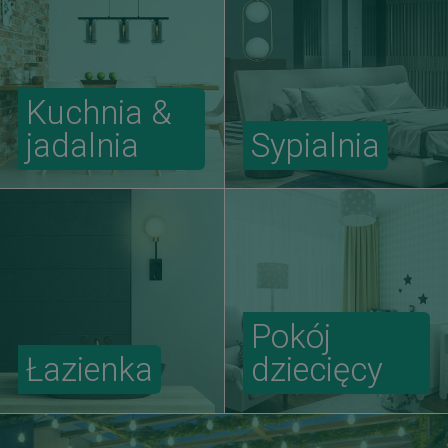
Kuchnia &
jadalnia
Sypialnia
Pokój
Łazienka
dziecięcy