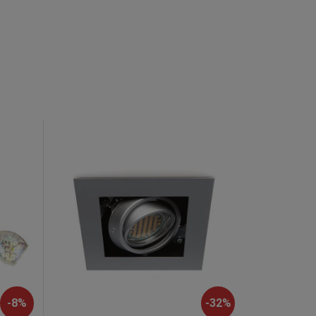
-
8
%
-
32
%