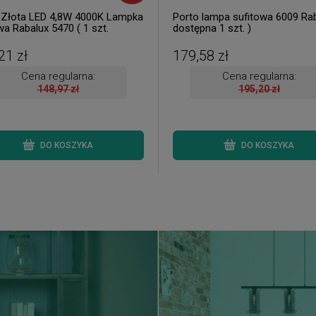
 Złota LED 4,8W 4000K Lampka
Porto lampa sufitowa 6009 Rab
wa Rabalux 5470 ( 1 szt.
dostępna 1 szt. )
na od ręki. Wysyłka 24 h. )
21 zł
179,58 zł
Cena regularna:
Cena regularna:
148,97 zł
195,20 zł
DO KOSZYKA
DO KOSZYKA