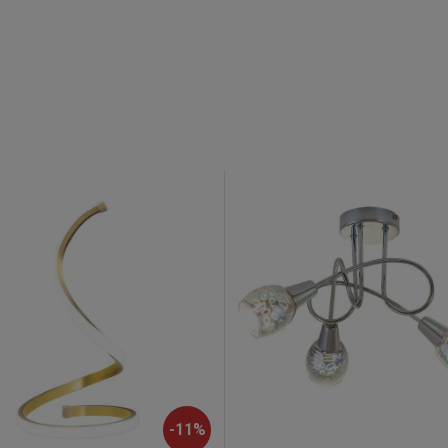
-
11
%