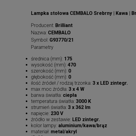
Lampka stołowa CEMBALO Srebrny | Kawa | B
Producent:
Brilliant
Nazwa:
CEMBALO
Symbol:
G93770/21
Parametry
średnica (mm):
175
wysokość (mm):
470
szerokość (mm):
0
głębokość (mm):
0
ilość źródeł / rodzaj trzonka:
3 x LED zintegr.
max moc źródła:
3 x 4 W
barwa światła:
ciepła
temperatura światła:
3000 K
strumień światła:
3 x 362 lm
napięcie:
230 V
źródło w zestawie:
LED zintegr.
kolor lampy:
aluminium/kawa/brąz
materiał:
metal/akryl