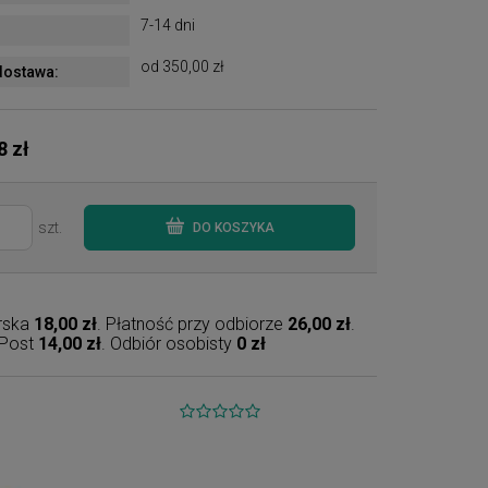
7-14 dni
od 350,00 zł
ostawa:
8 zł
szt.
DO KOSZYKA
erska
18,00 zł
. Płatność przy odbiorze
26,00 zł
.
nPost
14,00 zł
. Odbiór osobisty
0 zł