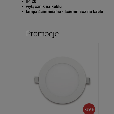
IP:
20
wyłącznik na kablu
lampa ściemnialna - ściemniacz na kablu
Promocje
-
39
%