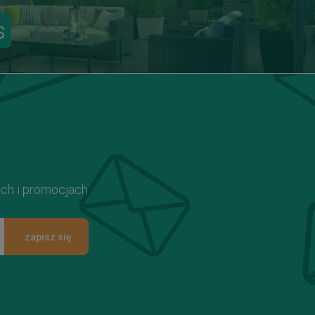
s
ach i promocjach
zapisz się