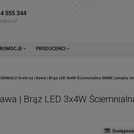
4 555 344
oxbox.pl
ROMOCJE
PRODUCENCI
CEMBALO Srebrny | Kawa | Brąz LED 3x4W Ściemnialna 3000K Lampka sto
awa | Brąz LED 3x4W Ściemnial
Dostępnoś