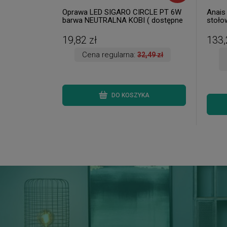
Oprawa LED SIGARO CIRCLE PT 6W
Anais
barwa NEUTRALNA KOBI ( dostępne
stoło
3 szt. )
dostęp
19,82 zł
133,
Cena regularna:
32,49 zł
DO KOSZYKA