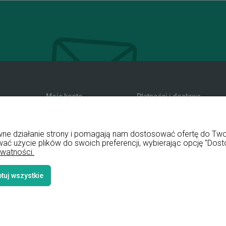
Moje konto
Płatności i dostawa
zwroty
Twoje zamówienia
Formy płatności
nia
Ustawienia konta
Koszty dostawy
rawne działanie strony i pomagają nam dostosować ofertę do T
Przechowalnia
Czas realizacji zamówienia
wać użycie plików do swoich preferencji, wybierając opcję "Dost
ywatności.
tuj wszystkie
Styl graficz