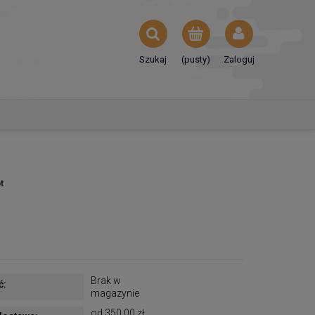
Szukaj
(pusty)
Zaloguj
t
Brak w
ć:
magazynie
od 350,00 zł