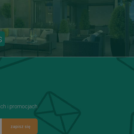
s
ach i promocjach
zapisz się