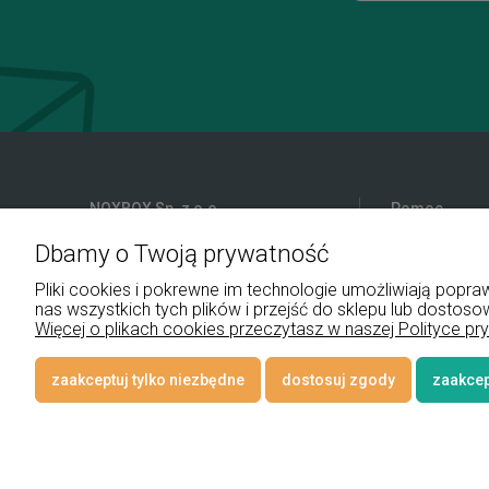
NOXBOX Sp. z o.o.
Pomoc
Dbamy o Twoją prywatność
ul. Podhalańska 9
Reklamacje i 
41-907 Bytom
Pliki do pobra
Pliki cookies i pokrewne im technologie umożliwiają pop
Regulamin
nas wszystkich tych plików i przejść do sklepu lub dostoso
+48 534 555 344
Więcej o plikach cookies przeczytasz w naszej Polityce pr
sklep@noxbox.pl
zaakceptuj tylko niezbędne
dostosuj zgody
zaakcep
© 2026 www.lampynox.pl | Projekt graficzny artorange studio