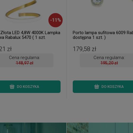
-
11
%
 Złota LED 4,8W 4000K Lampka
Porto lampa sufitowa 6009 Rab
wa Rabalux 5470 ( 1 szt.
dostępna 1 szt. )
na od ręki. Wysyłka 24 h. )
21 zł
179,58 zł
Cena regularna:
Cena regularna:
148,97 zł
195,20 zł
DO KOSZYKA
DO KOSZYKA