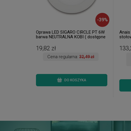
-
39
%
Oprawa LED SIGARO CIRCLE PT 6W
Anais
barwa NEUTRALNA KOBI ( dostępne
stoło
3 szt. )
dostęp
19,82 zł
133,
Cena regularna:
32,49 zł
DO KOSZYKA