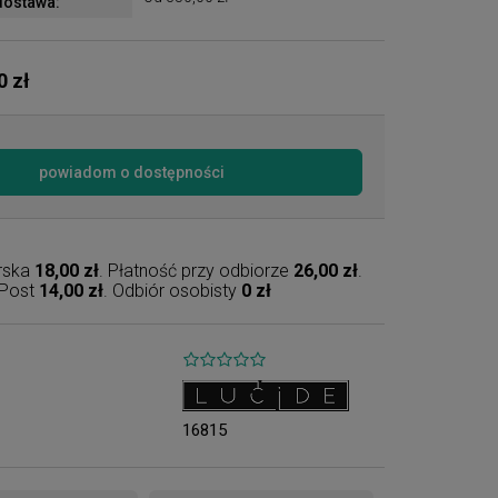
ostawa:
0 zł
powiadom o dostępności
erska
18,00 zł
. Płatność przy odbiorze
26,00 zł
.
nPost
14,00 zł
. Odbiór osobisty
0 zł
16815