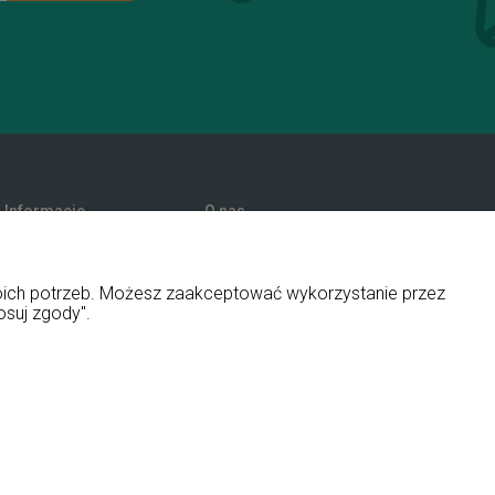
Informacje
O nas
Promocje
Kontakt i dane firmy
Polityka prywatności
Blog
woich potrzeb. Możesz zaakceptować wykorzystanie przez
O firmie
osuj zgody".
ny i aplikacje ShopGadget.pl
Sklep internetowy Shoper Premium