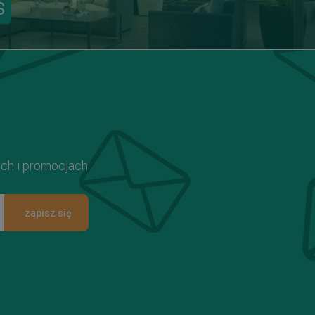
s
ach i promocjach
zapisz się