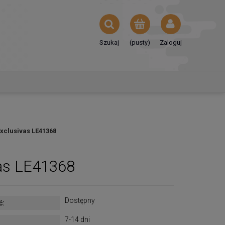
Szukaj
(pusty)
Zaloguj
xclusivas LE41368
as LE41368
Dostępny
ć:
7-14 dni