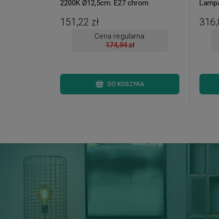
2200K Ø12,5cm. E27 chrom
Lampa
Dekoracyjna żarówka ściemnialna
151,22 zł
316,
Cena regularna:
174,94 zł
DO KOSZYKA