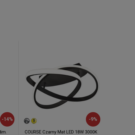
-
14
%
-
9
%
dim.
COURSE Czarny Mat LED 18W 3000K