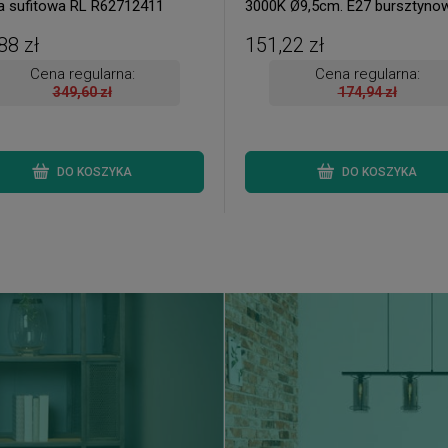
 sufitowa RL R62712411
3000K Ø9,5cm. E27 bursztyno
Dekoracyjna żarówka ściemnia
88 zł
151,22 zł
Cena regularna:
Cena regularna:
349,60 zł
174,94 zł
DO KOSZYKA
DO KOSZYKA