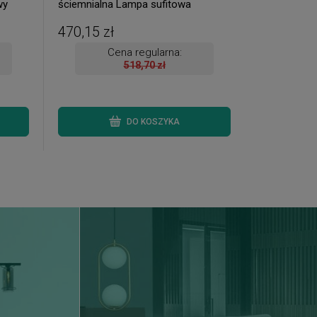
wy
ściemnialna Lampa sufitowa
lna
470,15 zł
Cena regularna:
518,70 zł
DO KOSZYKA