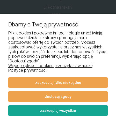
ul. Podhalańska 9
41-907 Bytom
Dbamy o Twoją prywatność
+48 534 555 344
Pliki cookies i pokrewne im technologie umożliwiają
sklep@noxbox.pl
poprawne działanie strony i pomagają nam
dostosować ofertę do Twoich potrzeb. Możesz
zaakceptować wykorzystanie przez nas wszystkich
Pomoc
tych plików i przejść do sklepu lub dostosować użycie
plików do swoich preferencji, wybierając opcję
"Dostosuj zgody".
Moje konto
Więcej o plikach cookies przeczytasz w naszej
Polityce prywatności.
Płatności i dostawa
Informacje
zaakceptuj tylko niezbędne
O nas
dostosuj zgody
zaakceptuj wszystkie