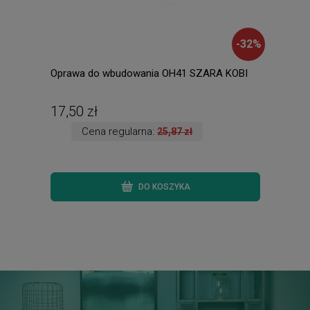
-
32
%
Oprawa do wbudowania OH41 SZARA KOBI
Amad
ście
ręki.
17,50 zł
135
Cena regularna:
25,87 zł
DO KOSZYKA