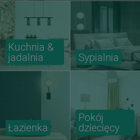
Kuchnia &
jadalnia
Sypialnia
Pokój
Łazienka
dziecięcy