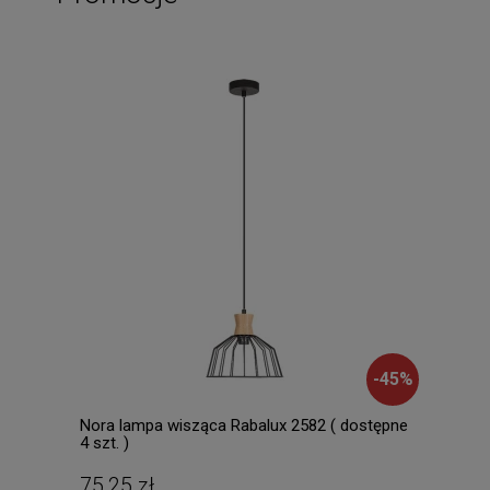
-
45
%
Nora lampa wisząca Rabalux 2582 ( dostępne
Mila
4 szt. )
Lamp
dost
75,25 zł
196