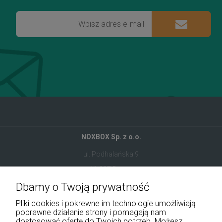
NOXBOX Sp. z o.o.
ul. Podhalańska 9
41-907 Bytom
Dbamy o Twoją prywatność
+48 534 555 344
Pliki cookies i pokrewne im technologie umożliwiają
sklep@noxbox.pl
poprawne działanie strony i pomagają nam
dostosować ofertę do Twoich potrzeb. Możesz