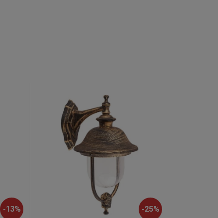
-
13
%
-
25
%