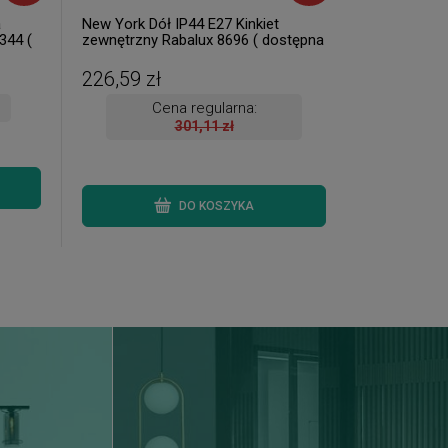
a
New York Dół IP44 E27 Kinkiet
344 (
zewnętrzny Rabalux 8696 ( dostępna
ka 24
1 szt. )
226,59 zł
Cena regularna:
301,11 zł
DO KOSZYKA