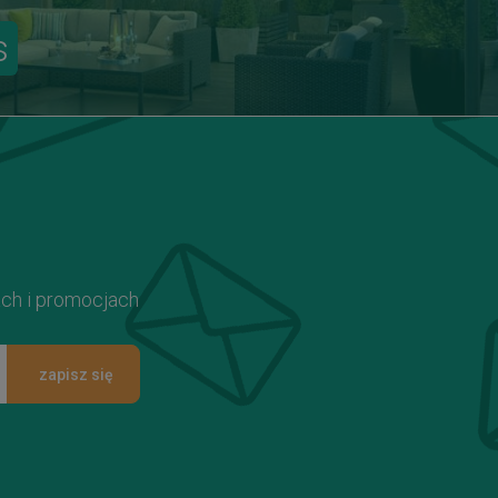
s
ach i promocjach
zapisz się