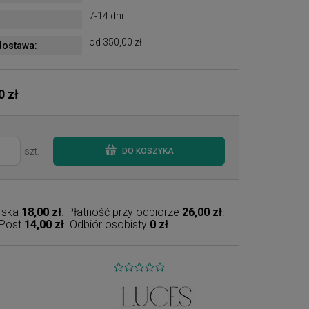
7-14 dni
od 350,00 zł
ostawa:
0 zł
szt.
DO KOSZYKA
erska
18,00 zł
. Płatność przy odbiorze
26,00 zł
.
nPost
14,00 zł
. Odbiór osobisty
0 zł