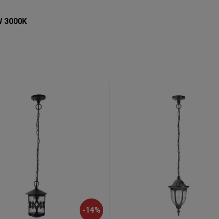
W 3000K
-
14
%