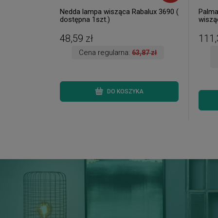
Nedda lampa wisząca Rabalux 3690 (
Palma
dostępna 1szt.)
wisząc
48,59 zł
111,
Cena regularna:
63,87 zł
DO KOSZYKA