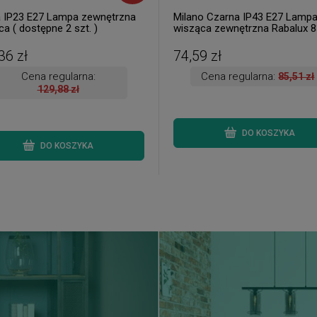
 IP23 E27 Lampa zewnętrzna
Milano Czarna IP43 E27 Lamp
a ( dostępne 2 szt. )
wisząca zewnętrzna Rabalux 8
1 szt. dostępna od ręki. Wysył
h. )
36 zł
74,59 zł
Cena regularna:
Cena regularna:
85,51 zł
129,88 zł
DO KOSZYKA
DO KOSZYKA