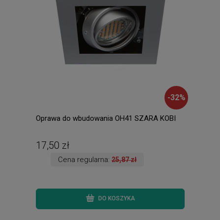
-
32
%
Oprawa do wbudowania OH41 SZARA KOBI
Amad
ście
ręki.
17,50 zł
135
Cena regularna:
25,87 zł
DO KOSZYKA