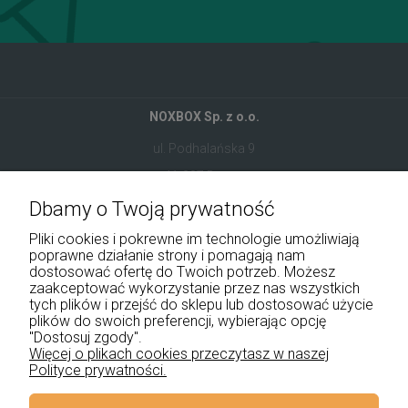
NOXBOX Sp. z o.o.
ul. Podhalańska 9
41-907 Bytom
Dbamy o Twoją prywatność
+48 534 555 344
Pliki cookies i pokrewne im technologie umożliwiają
sklep@noxbox.pl
poprawne działanie strony i pomagają nam
dostosować ofertę do Twoich potrzeb. Możesz
zaakceptować wykorzystanie przez nas wszystkich
Pomoc
tych plików i przejść do sklepu lub dostosować użycie
plików do swoich preferencji, wybierając opcję
Moje konto
"Dostosuj zgody".
Więcej o plikach cookies przeczytasz w naszej
Polityce prywatności.
Płatności i dostawa