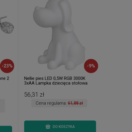
-
23
%
-
9
%
pne 2
Nellie pies LED 0,5W RGB 3000K
3xAA Lampka dziecięca stołowa
dekoracyjna Rabalux 1473 (
dostępna 1 szt. )
56,31 zł
Cena regularna:
61,88 zł
DO KOSZYKA