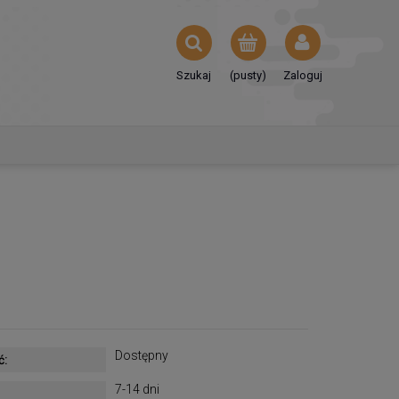
Szukaj
(pusty)
Zaloguj
Dostępny
ć:
7-14 dni