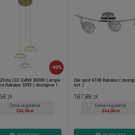
-
40
%
l Złota LED 3x8W 3000K Lampa
Elle spot 6108 Rabalux ( dostę
ca Rabalux 5393 ( dostępna 1
szt. )
68 zł
187,88 zł
Cena regularna:
Cena regularna:
734,78 zł
244,00 zł