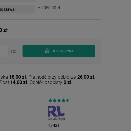
od 350,00 zł
ostawa:
0 zł
szt.
DO KOSZYKA
erska
18,00 zł
. Płatność przy odbiorze
26,00 zł
.
nPost
14,00 zł
. Odbiór osobisty
0 zł
17431