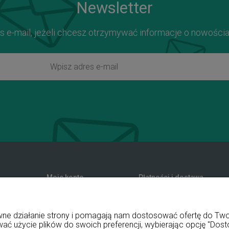
Newsletter
s e-mail, jeżeli chcesz otrzymywać informacje o nowości
Moje konto
Płatności i dostawa
zwroty
Twoje zamówienia
Formy płatności
nia
Ustawienia konta
Koszty dostawy
rawne działanie strony i pomagają nam dostosować ofertę do T
Przechowalnia
Czas realizacji zamówienia
wać użycie plików do swoich preferencji, wybierając opcję "Dost