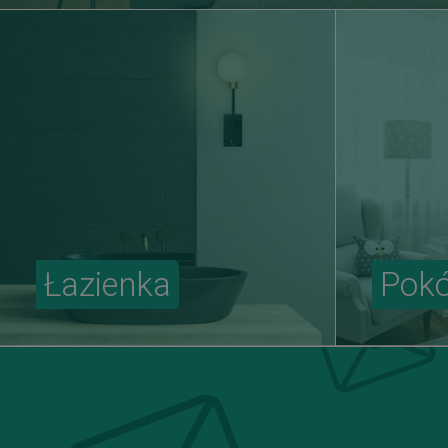
Łazienka
Pokó