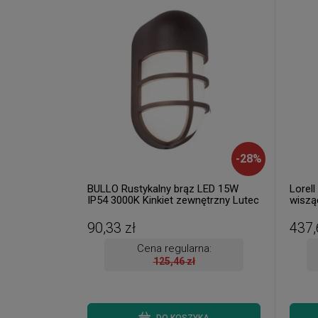
-
28
%
BULLO Rustykalny brąz LED 15W
Lorel
IP54 3000K Kinkiet zewnętrzny Lutec
wiszą
6383001445 ( dostępne 4 szt. )
szt. )
90,33 zł
437,
Cena regularna:
125,46 zł