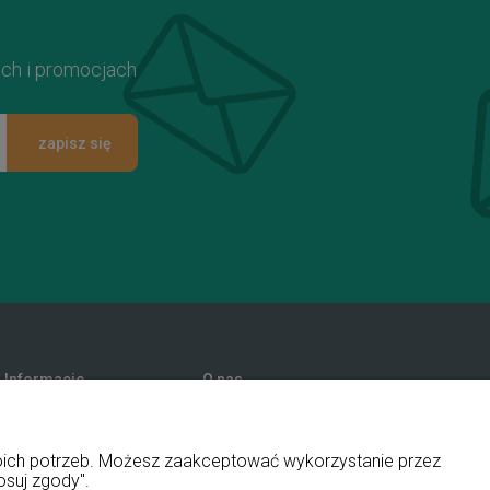
ach i promocjach
zapisz się
Informacje
O nas
Promocje
Kontakt i dane firmy
Polityka prywatności
Blog
woich potrzeb. Możesz zaakceptować wykorzystanie przez
O firmie
osuj zgody".