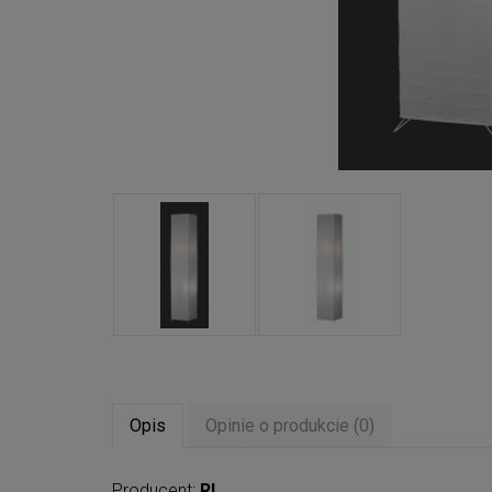
Opis
Opinie o produkcie (0)
Producent:
RL