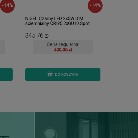
-
14
%
-
14
%
NIGEL Czarny LED 2x5W DIM
ściemnialny CRI95 2xGU10 Spot
345,76 zł
Cena regularna:
400,00 zł
DO KOSZYKA