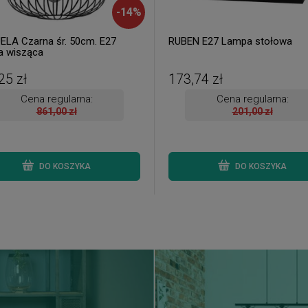
-
14
%
LA Czarna śr. 50cm. E27
RUBEN E27 Lampa stołowa
 wisząca
25 zł
173,74 zł
Cena regularna:
Cena regularna:
861,00 zł
201,00 zł
DO KOSZYKA
DO KOSZYKA