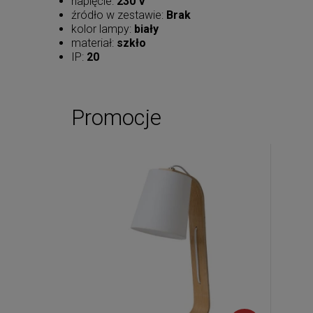
napięcie:
230 V
źródło w zestawie:
Brak
kolor lampy:
biały
materiał:
szkło
IP:
20
Promocje