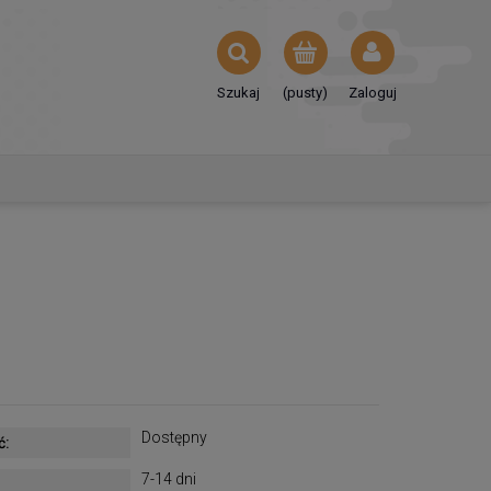
Szukaj
(pusty)
Zaloguj
Dostępny
ć:
7-14 dni