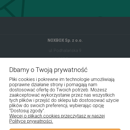
NOXBOX Sp. z o.o.
ul. Podhalańska 9
41-907 Bytom
Dbamy o Twoją prywatność
+48 534 555 344
Pliki cookies i pokrewne im technologie umożliwiają
sklep@noxbox.pl
poprawne działanie strony i pomagają nam
dostosować ofertę do Twoich potrzeb. Możesz
zaakceptować wykorzystanie przez nas wszystkich
Pomoc
tych plików i przejść do sklepu lub dostosować użycie
plików do swoich preferencji, wybierając opcję
Moje konto
"Dostosuj zgody".
Więcej o plikach cookies przeczytasz w naszej
Polityce prywatności.
Płatności i dostawa