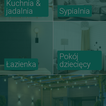
Kuchnia &
jadalnia
Sypialnia
Pokój
Łazienka
dziecięcy