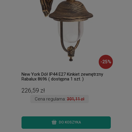
-
25
%
New York Dół IP44 E27 Kinkiet zewnętrzny
Nell
Rabalux 8696 ( dostępna 1 szt. )
3939
226,59 zł
107
Cena regularna:
301,11 zł
DO KOSZYKA