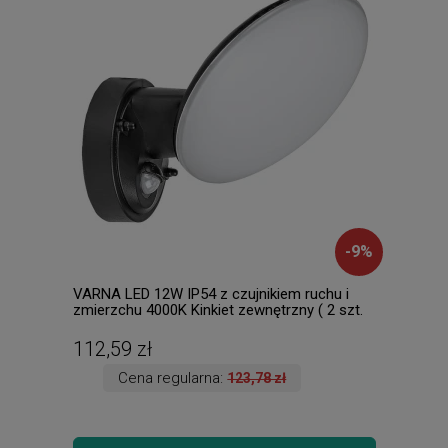
-
9
%
VARNA LED 12W IP54 z czujnikiem ruchu i
Chri
zmierzchu 4000K Kinkiet zewnętrzny ( 2 szt.
5886
dostępne od ręki. Wysyłka 24 h. )
112,59 zł
165
Cena regularna:
123,78 zł