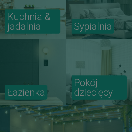
Kuchnia &
jadalnia
Sypialnia
Pokój
Łazienka
dziecięcy