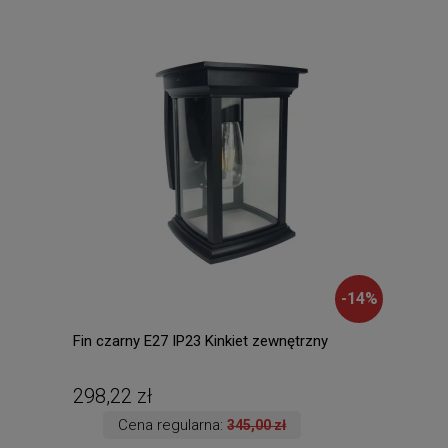
-
14
%
Fin czarny E27 IP23 Kinkiet zewnętrzny
Scre
pilo
298,22 zł
81,
Cena regularna:
345,00 zł