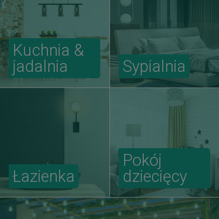
Kuchnia &
jadalnia
Sypialnia
Pokój
Łazienka
dziecięcy