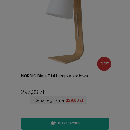
-
14
%
NORDIC Biała E14 Lampka stołowa
MANU
wisz
293,03 zł
744
Cena regularna:
339,00 zł
DO KOSZYKA