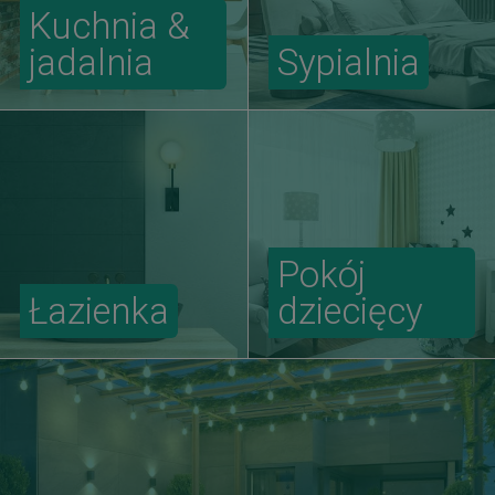
Kuchnia &
jadalnia
Sypialnia
Pokój
Łazienka
dziecięcy