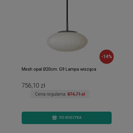
-
14
%
Mesh opal Ø20cm. G9 Lampa wisząca
MARI
756,10 zł
58,
Cena regularna:
874,71 zł
DO KOSZYKA