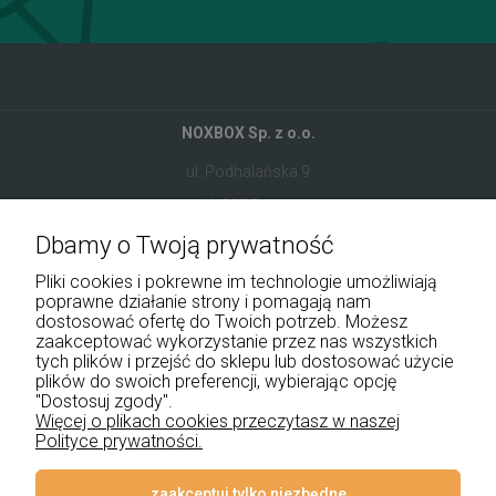
NOXBOX Sp. z o.o.
ul. Podhalańska 9
41-907 Bytom
Dbamy o Twoją prywatność
+48 534 555 344
Pliki cookies i pokrewne im technologie umożliwiają
sklep@noxbox.pl
poprawne działanie strony i pomagają nam
dostosować ofertę do Twoich potrzeb. Możesz
zaakceptować wykorzystanie przez nas wszystkich
Pomoc
tych plików i przejść do sklepu lub dostosować użycie
plików do swoich preferencji, wybierając opcję
Moje konto
"Dostosuj zgody".
Więcej o plikach cookies przeczytasz w naszej
Polityce prywatności.
Płatności i dostawa
Informacje
zaakceptuj tylko niezbędne