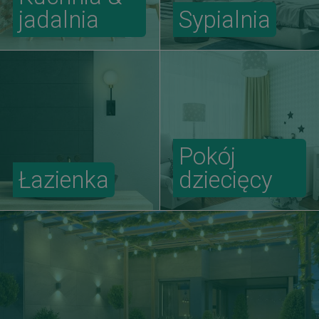
jadalnia
Sypialnia
Pokój
Łazienka
dziecięcy