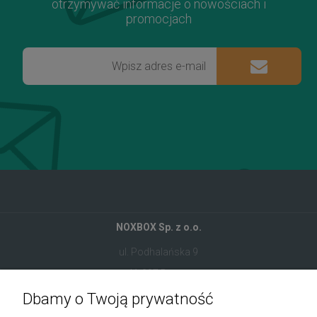
otrzymywać informacje o nowościach i
promocjach
NOXBOX Sp. z o.o.
ul. Podhalańska 9
41-907 Bytom
Dbamy o Twoją prywatność
+48 534 555 344