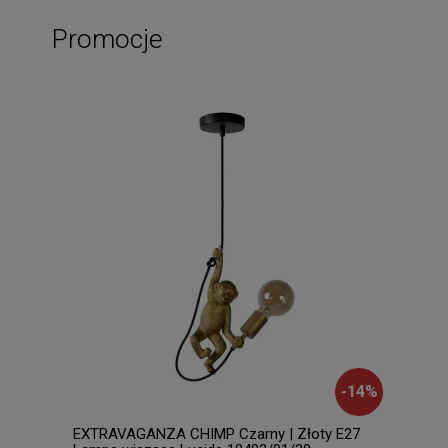
Promocje
-
14
%
EXTRAVAGANZA CHIMP Czarny | Złoty E27
TUBE