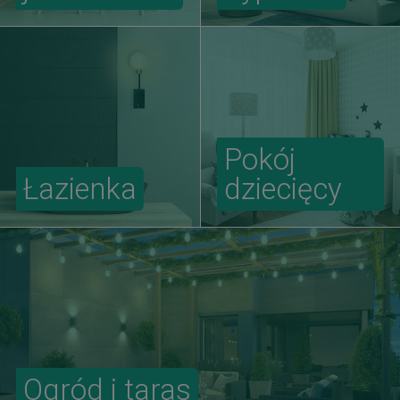
Pokój
Łazienka
dziecięcy
Ogród i taras