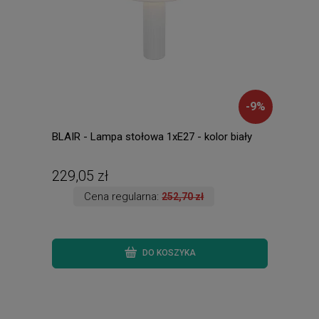
-
9
%
BLAIR - Lampa stołowa 1xE27 - kolor biały
SPE
zint
229,05 zł
238
Cena regularna:
252,70 zł
DO KOSZYKA