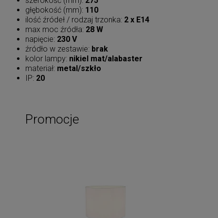
szerokość (mm):
275
głębokość (mm):
110
ilość źródeł / rodzaj trzonka:
2 x E14
max moc źródła:
28 W
napięcie:
230 V
źródło w zestawie:
brak
kolor lampy:
nikiel mat/alabaster
materiał:
metal/szkło
IP:
20
Promocje