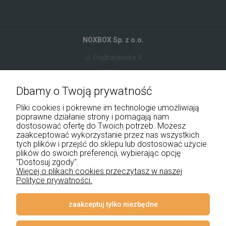
NOXBOX Sp. z o.o.
ul. Podhalańska 9
41-907 Bytom
Dbamy o Twoją prywatność
+48 534 555 344
Pliki cookies i pokrewne im technologie umożliwiają
sklep@noxbox.pl
poprawne działanie strony i pomagają nam
dostosować ofertę do Twoich potrzeb. Możesz
zaakceptować wykorzystanie przez nas wszystkich
Pomoc
tych plików i przejść do sklepu lub dostosować użycie
plików do swoich preferencji, wybierając opcję
Moje konto
"Dostosuj zgody".
Więcej o plikach cookies przeczytasz w naszej
Polityce prywatności.
Płatności i dostawa
Informacje
zaakceptuj tylko niezbędne
O nas