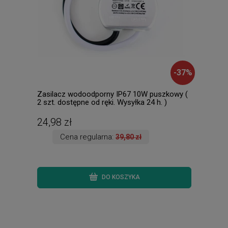
-
37
%
Zasilacz wodoodporny IP67 10W puszkowy (
Dusa
2 szt. dostępne od ręki. Wysyłka 24 h. )
dost
24,98 zł
145
Cena regularna:
39,80 zł
DO KOSZYKA