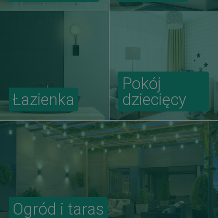
Pokój
Łazienka
dziecięcy
Ogród i taras