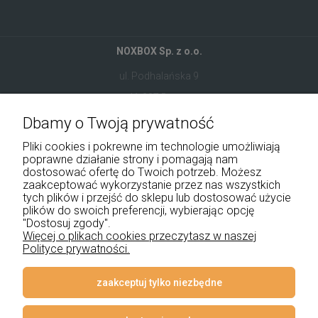
NOXBOX Sp. z o.o.
ul. Podhalańska 9
41-907 Bytom
Dbamy o Twoją prywatność
+48 534 555 344
Pliki cookies i pokrewne im technologie umożliwiają
sklep@noxbox.pl
poprawne działanie strony i pomagają nam
dostosować ofertę do Twoich potrzeb. Możesz
zaakceptować wykorzystanie przez nas wszystkich
Pomoc
tych plików i przejść do sklepu lub dostosować użycie
plików do swoich preferencji, wybierając opcję
Moje konto
"Dostosuj zgody".
Więcej o plikach cookies przeczytasz w naszej
Polityce prywatności.
Płatności i dostawa
Informacje
zaakceptuj tylko niezbędne
O nas