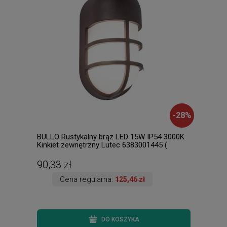
-
28
%
BULLO Rustykalny brąz LED 15W IP54 3000K
Lore
Kinkiet zewnętrzny Lutec 6383001445 (
Raba
dostępne 4 szt. )
90,33 zł
437
Cena regularna:
125,46 zł
DO KOSZYKA