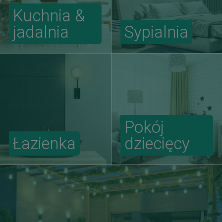
Kuchnia &
jadalnia
Sypialnia
Pokój
Łazienka
dziecięcy