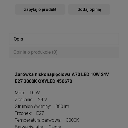
zapytaj o produkt
dodaj opinię
Opis
Opinie o produkcie (0)
Żarówka niskonapięciowa A70 LED 10W 24V
E27 3000K OXYLED 450670
Moc: 10 W
Zasilanie: 24 V
Strumień świetlny: 880 lm
Trzonek: E27
Temperatura barwowa: 3000K
Barwa światła: Ciepła