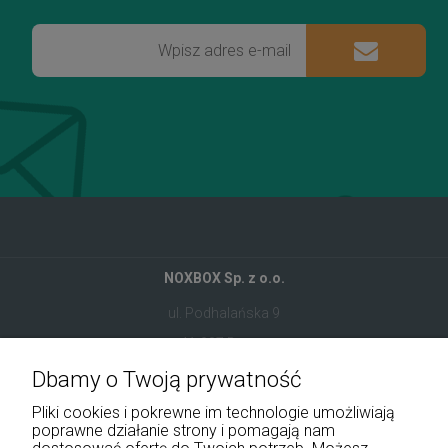
NOXBOX Sp. z o.o.
ul. Podhalańska 9
41-907 Bytom
Dbamy o Twoją prywatność
+48 534 555 344
Pliki cookies i pokrewne im technologie umożliwiają
sklep@noxbox.pl
poprawne działanie strony i pomagają nam