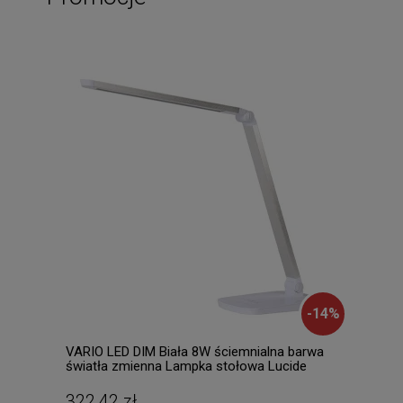
-
14
%
VARIO LED DIM Biała 8W ściemnialna barwa
SKAN
światła zmienna Lampka stołowa Lucide
2700
24656/10/31
0370
322,42 zł
682