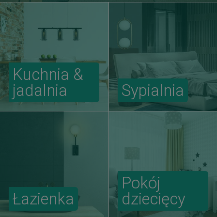
Kuchnia &
jadalnia
Sypialnia
Pokój
Łazienka
dziecięcy