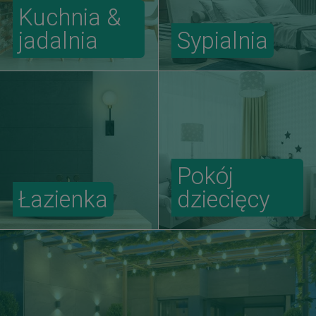
Kuchnia &
jadalnia
Sypialnia
Pokój
Łazienka
dziecięcy