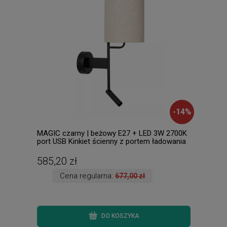
-
14
%
MAGIC czarny | beżowy E27 + LED 3W 2700K
PRIN
port USB Kinkiet ścienny z portem ładowania
stoł
USB
585,20 zł
85,
Cena regularna:
677,00 zł
DO KOSZYKA