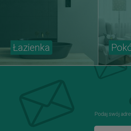
Łazienka
Pokó
Podaj swój adre