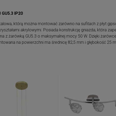
ł GU5.3 IP20
owa, którą można montować zarówno na sufitach z płyt gipsowo
kryształami akrylowymi. Posiada konstrukcję gniazda, która zapew
ana z żarówką GU5.3 o maksymalnej mocy 50 W. Dzięki żarów
ntowana na powierzchni ma średnicę 82,5 mm i głębokość 25 m,