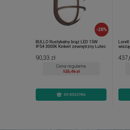
-
28
%
BULLO Rustykalny brąz LED 15W
Lorel
IP54 3000K Kinkiet zewnętrzny Lutec
wiszą
6383001445 ( dostępne 4 szt. )
szt. )
90,33 zł
437,
Cena regularna:
125,46 zł
DO KOSZYKA