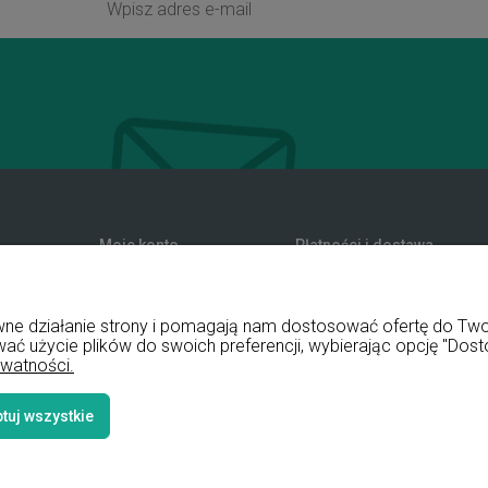
Moje konto
Płatności i dostawa
zwroty
Twoje zamówienia
Formy płatności
nia
Ustawienia konta
Koszty dostawy
rawne działanie strony i pomagają nam dostosować ofertę do T
Przechowalnia
Czas realizacji zamówienia
wać użycie plików do swoich preferencji, wybierając opcję "Dost
ywatności.
tuj wszystkie