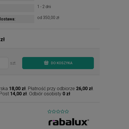
1 - 2 dni
od 350,00 zł
ostawa:
 zł
szt.
DO KOSZYKA
erska
18,00 zł
. Płatność przy odbiorze
26,00 zł
.
nPost
14,00 zł
. Odbiór osobisty
0 zł