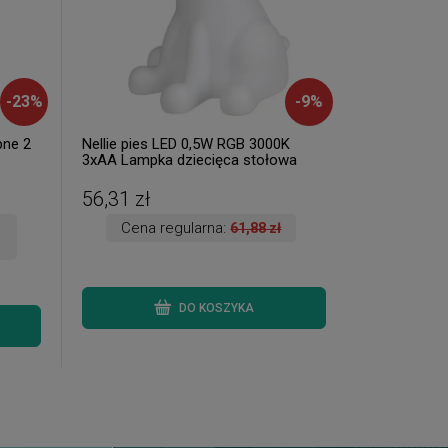
-
23
%
-
9
%
pne 2
Nellie pies LED 0,5W RGB 3000K
3xAA Lampka dziecięca stołowa
dekoracyjna Rabalux 1473 (
dostępna 1 szt. )
56,31 zł
Cena regularna:
61,88 zł
DO KOSZYKA