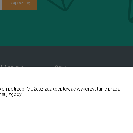
zapisz się
Informacje
O nas
Promocje
Kontakt i dane firmy
Polityka prywatności
Blog
woich potrzeb. Możesz zaakceptować wykorzystanie przez
O firmie
osuj zgody".