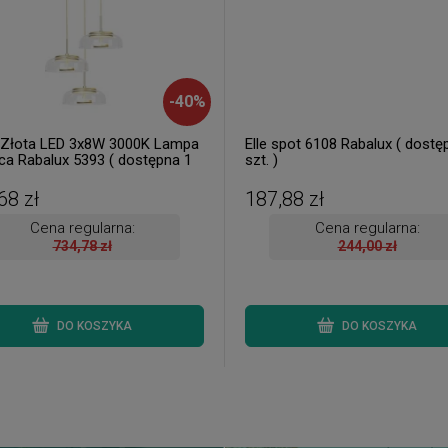
-
40
%
l Złota LED 3x8W 3000K Lampa
Elle spot 6108 Rabalux ( dostę
ca Rabalux 5393 ( dostępna 1
szt. )
68 zł
187,88 zł
Cena regularna:
Cena regularna:
734,78 zł
244,00 zł
DO KOSZYKA
DO KOSZYKA