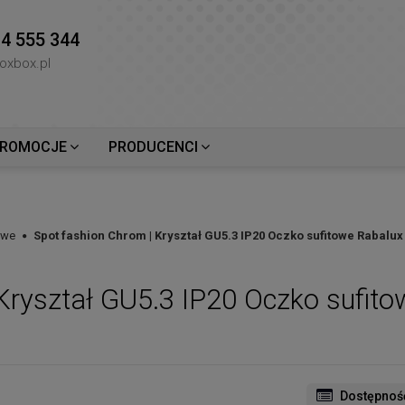
4 555 344
oxbox.pl
ROMOCJE
PRODUCENCI
owe
Spot fashion Chrom | Kryształ GU5.3 IP20 Oczko sufitowe Rabalux 1
Kryształ GU5.3 IP20 Oczko sufito
Dostępnoś