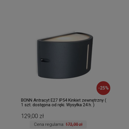
-
25
%
BONN Antracyt E27 IP54 Kinkiet zewnętrzny (
Falc
1 szt. dostępna od ręki. Wysyłka 24 h. )
Raba
129,00 zł
538
Cena regularna:
172,00 zł