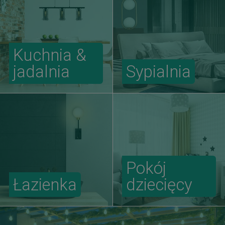
Kuchnia &
jadalnia
Sypialnia
Pokój
Łazienka
dziecięcy