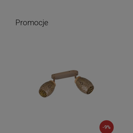
Promocje
-
9
%