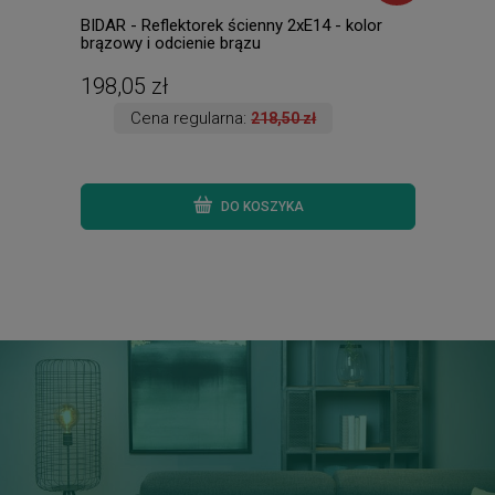
BIDAR - Reflektorek ścienny 2xE14 - kolor
MARS
brązowy i odcienie brązu
1xE1
198,05 zł
45,
Cena regularna:
218,50 zł
DO KOSZYKA