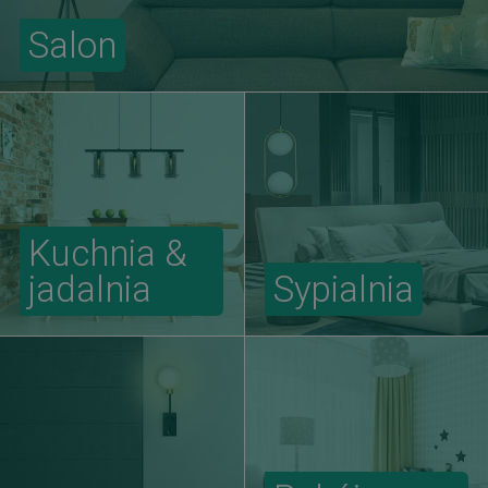
Salon
Kuchnia &
jadalnia
Sypialnia