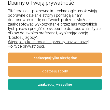
Dbamy o Twoją prywatność
+48 534 555 344
Pliki cookies i pokrewne im technologie umożliwiają
sklep@noxbox.pl
poprawne działanie strony i pomagają nam
dostosować ofertę do Twoich potrzeb. Możesz
zaakceptować wykorzystanie przez nas wszystkich
Pomoc
tych plików i przejść do sklepu lub dostosować użycie
plików do swoich preferencji, wybierając opcję
Moje konto
"Dostosuj zgody".
Więcej o plikach cookies przeczytasz w naszej
Polityce prywatności.
Płatności i dostawa
Informacje
zaakceptuj tylko niezbędne
O nas
dostosuj zgody
zaakceptuj wszystkie
© 2026 www.lampynox.pl | Projekt graficzny artorange studio
Styl graficzny i aplikacje ShopGadget.pl
Sklep internetowy Shoper
Premium