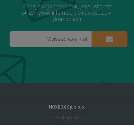
Podaj swój adres e-mail, jeżeli chcesz
otrzymywać informacje o nowościach i
promocjach
NOXBOX Sp. z o.o.
ul. Podhalańska 9
41-907 Bytom