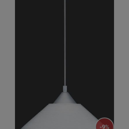
-
9
%