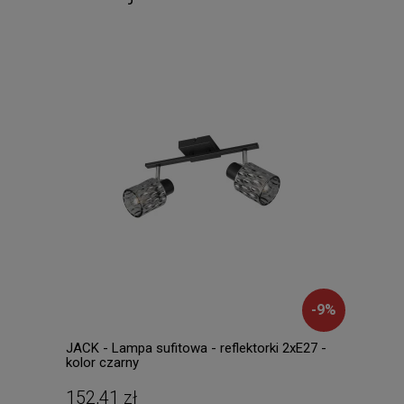
-
9
%
JACK - Lampa sufitowa - reflektorki 2xE27 -
NANC
kolor czarny
1xGU
152,41 zł
37,