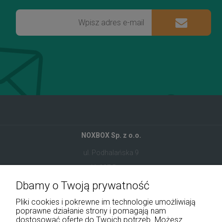
NOXBOX Sp. z o.o.
ul. Podhalańska 9
41-907 Bytom
Dbamy o Twoją prywatność
+48 534 555 344
Pliki cookies i pokrewne im technologie umożliwiają
sklep@noxbox.pl
poprawne działanie strony i pomagają nam
dostosować ofertę do Twoich potrzeb. Możesz