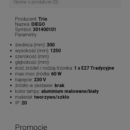
Opinie o produkcie (0)
Producent:
Trio
Nazwa:
DIEGO
Symbol:
301400101
Parametry
średnica (mm):
300
wysokość (mm):
1250
szerokość (mm):
głębokość (mm):
ilość źródeł / rodzaj trzonka:
1 x E27 Tradycyjne
max moc źródła:
60 W
napięcie:
230 V
źródło w zestawie:
brak
kolor lampy:
aluminium malowane/biały
materiał:
tworzywo/szkło
IP:
20
Promocje