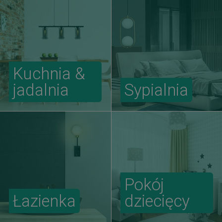
Kuchnia &
jadalnia
Sypialnia
Pokój
Łazienka
dziecięcy