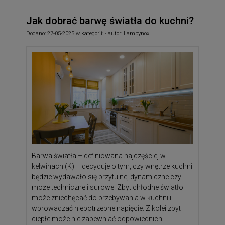
Jak dobrać barwę światła do kuchni?
Dodano:
27-05-2025
w kategorii:
-
autor:
Lampynox
Barwa światła – definiowana najczęściej w
kelwinach (K) – decyduje o tym, czy wnętrze kuchni
będzie wydawało się przytulne, dynamiczne czy
może techniczne i surowe. Zbyt chłodne światło
może zniechęcać do przebywania w kuchni i
wprowadzać niepotrzebne napięcie. Z kolei zbyt
ciepłe może nie zapewniać odpowiednich