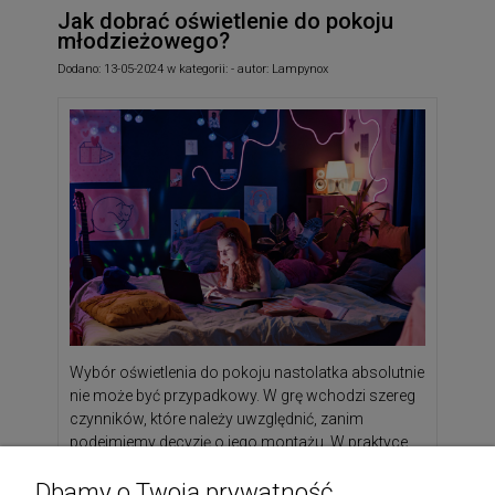
Jak dobrać oświetlenie do pokoju
młodzieżowego?
Dodano:
13-05-2024
w kategorii:
-
autor:
Lampynox
Wybór oświetlenia do pokoju nastolatka absolutnie
nie może być przypadkowy. W grę wchodzi szereg
czynników, które należy uwzględnić, zanim
podejmiemy decyzję o jego montażu. W praktyce
mowa nie tylko o walorach estetycznych, ale
Dbamy o Twoją prywatność
przede wszystkim funkcjonalności. Lampy do