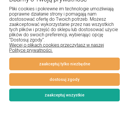
pokoju młodzieżowego, jak również pozostałe
Pliki cookies i pokrewne im technologie umożliwiają
elementy powinny charakteryzować się najwyższą
poprawne działanie strony i pomagają nam
jakością wykonania w duecie z barwą światła
dostosować ofertę do Twoich potrzeb. Możesz
skrojoną na miarę danej strefy we wnętrzu. Ma to
zaakceptować wykorzystanie przez nas wszystkich
ogromny wpływ na samopoczucie dzieci, jak
tych plików i przejść do sklepu lub dostosować użycie
plików do swoich preferencji, wybierając opcję
również ich wydajność, a co za tym idzie - komfort.
"Dostosuj zgody".
Sprawdź więc, jak dokonać właściwego wyboru.
Więcej o plikach cookies przeczytasz w naszej
Polityce prywatności.
czytaj całość »
zaakceptuj tylko niezbędne
dostosuj zgody
Jakie oświetlenie do wnętrz w stylu
skandynawskim?
zaakceptuj wszystkie
Dodano:
10-04-2024
w kategorii:
-
autor:
Lampynox